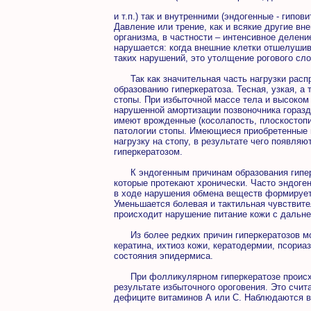
и т.п.) так и внутренними (эндогенные - гип
Давление или трение, как и всякие другие в
организма, в частности – интенсивное делени
нарушается: когда внешние клетки отшелушив
таких нарушений, это утолщение рогового сло
Так как значительная часть нагрузки распре
образованию гиперкератоза. Тесная, узкая, 
стопы. При избыточной массе тела и высоком 
нарушенной амортизации позвоночника горазд
имеют врожденные (косолапость, плоскостопи
патологии стопы. Имеющиеся приобретенные 
нагрузку на стопу, в результате чего появля
гиперкератозом.
К эндогенным причинам образования гиперк
которые протекают хронически. Часто эндоген
в ходе нарушения обмена веществ формируетс
Уменьшается болевая и тактильная чувствите
происходит нарушение питание кожи с дальне
Из более редких причин гиперкератозов мо
кератина, ихтиоз кожи, кератодермии, псориа
состояния эпидермиса.
При фолликулярном гиперкератозе происход
результате избыточного ороговения. Это счит
дефиците витаминов А или С. Наблюдаются в 