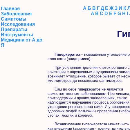
А
Б
В
Г
Д
Е
Ж
З
И
К
Главная
A
B
C
D
E
F
G
H
I
Заболевания
Симптомы
Исследования
Препараты
Ги
Инструменты
Медицина от А до
Я
Гиперкератоз
– повышенное утолщение р
слоя кожи (эпидермиса).
При усиленном делении клеток рогового с
сочетании с нарушенным слущиванием эпиде
возникает утолщение, которое бывает от неск
миллиметров до нескольких сантиметров.
Сам по себе гиперкератоз не является
самостоятельным заболеванием. При лишаях,
эритродермии и прочих заболеваниях, также
наблюдается нарушение процесса ороговения
утолщение рогового слоя кожи. И у совершен
здоровых людей возможны проявления гиперк
стопах, локтях и коленях.
Возникновение гиперкератоза может быть 
как внешними (экзогенные - трение, длительн