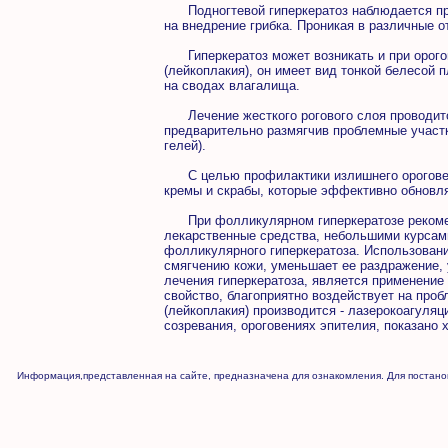
Подногтевой гиперкератоз наблюдается при 
на внедрение грибка. Проникая в различные о
Гиперкератоз может возникать и при орогов
(лейкоплакия), он имеет вид тонкой белесой 
на сводах влагалища.
Лечение жесткого рогового слоя проводитс
предварительно размягчив проблемные участ
гелей).
С целью профилактики излишнего ороговен
кремы и скрабы, которые эффективно обновля
При фолликулярном гиперкератозе рекоменд
лекарственные средства, небольшими курсам
фолликулярного гиперкератоза. Использовани
смягчению кожи, уменьшает ее раздражение,
лечения гиперкератоза, является применение
свойство, благоприятно воздействует на проб
(лейкоплакия) производится - лазерокоагуляц
созревания, ороговениях эпителия, показано 
Информация,представленная на сайте, предназначена для ознакомления. Для постанов