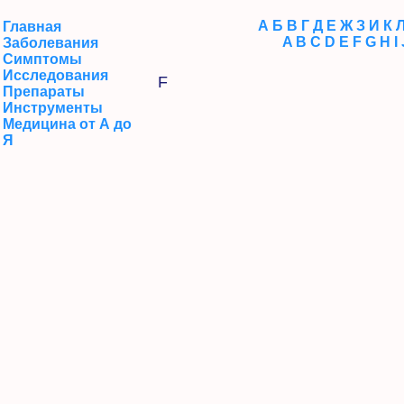
А
Б
В
Г
Д
Е
Ж
З
И
К
Главная
A
B
C
D
E
F
G
H
I
Заболевания
Симптомы
Исследования
F
Препараты
Инструменты
Медицина от А до
Я