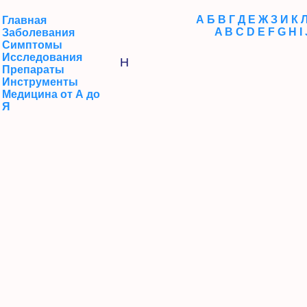
А
Б
В
Г
Д
Е
Ж
З
И
К
Главная
A
B
C
D
E
F
G
H
I
Заболевания
Симптомы
Исследования
H
Препараты
Инструменты
Медицина от А до
Я