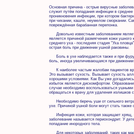
Основная причина - острые вирусные заболев
служит путём попадания инфекции в среднее 
проникновения инфекции, при котором бактер
при чихании, кашле, неумелом сморкании. Са
повреждённая барабанная перепонка.
Довольно известным заболеванием является
является причиной размягчения кожи ушного 
среднего уха - последняя стадия "Уха пловца
острая боль при движении ушной раковины.
Боль в ухе наблюдается также и при фурун
боль, иногда увеличивающаяся при движении
К наиболее частым жалобам пациентов врачу
Это вызывает сухость. Вызывает сухость алл
хорошими условиями. Как Вы уже догадались
избыток является дискомфортом. Образования
случае необходимо воспользоваться ушными 
обращаться к врачу для удаления излишков 
Необходимо беречь уши от сильного ветра, 
ухе. Причиной ушной боли могут стать также 
Инфекция кожи, которая защищает хрящ, мо
заболевание называется периохондрит. У дете
попадание инородного тела.
Для некоторых заболеваний, таких как маст