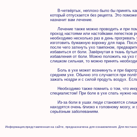
В-четвёртых, неплохо было бы принять как
который отпускается без рецепта. Это поможе
назначит вам лечение.
Лечение также можно проводить и при пом
проход настоями или настойками лепестков р
необходимо несколько раз в день прогревать 
изготовить бумажную воронку для пара. Посл
после чего заткнуть ухо тампоном, предварит
избавиться от боли. Завёрнутая в ткань буты
избавления от боли. Можно положить на ухо 
слишком сильная, то можно принять необход
Боль в ухе может возникнуть и при баротра
среднем ухе. Обычно это случается при полёт
зажать ноздри и с силой продуть воздух. Есл
Необходимо также помнить о том, что иноро
специалистом! При боле в ухе спать нужно на
Из-за боли в ушах люди становятся слишко
находятся очень близко к головному мозгу, и
серьёзным заболеваниям.
Информация,представленная на сайте, предназначена для ознакомления. Для постанов