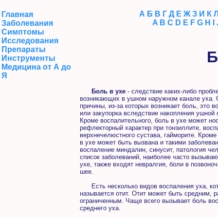
А
Б
В
Г
Д
Е
Ж
З
И
К
Главная
A
B
C
D
E
F
G
H
I
Заболевания
Симптомы
Исследования
Препараты
Б
Инструменты
Медицина от А до
Я
Боль в ухе
- следствие каких-либо пробл
возникающих в ушном наружном канале уха.
причины, из-за которых возникает боль, это в
или закупорка вследствие накопления ушной 
Кроме воспалительного, боль в ухе может нос
рефлекторный характер при тонзиллите, восп
верхнечелюстного сустава, гайморите. Кроме 
в ухе может быть вызвана и такими заболеван
воспаление миндалин, синусит, патология че
список заболеваний, наиболее часто вызыва
ухе, также входят невралгия, боли в позвоноч
шее.
Есть несколько видов воспаления уха, ко
называется отит. Отит может быть средним, 
ограниченным. Чаще всего вызывает боль во
среднего уха.